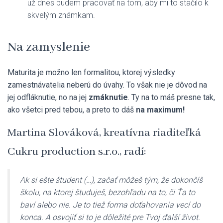
už dnes budem pracovať na tom, aby mi to stačilo k
skvelým známkam.
Na zamyslenie
Maturita je možno len formalitou, ktorej výsledky
zamestnávatelia neberú do úvahy. To však nie je dôvod na
jej odfláknutie, no na jej
zmáknutie
. Ty na to máš presne tak,
ako všetci pred tebou, a preto to dáš
na maximum!
Martina Slováková, kreatívna riaditeľká
Cukru production s.r.o., radí:
Ak si ešte študent (…), začať môžeš tým, že dokončíš
školu, na ktorej študuješ, bezohľadu na to, či Ťa to
baví alebo nie. Je to tiež forma doťahovania vecí do
konca. A osvojiť si to je dôležité pre Tvoj ďalší život.