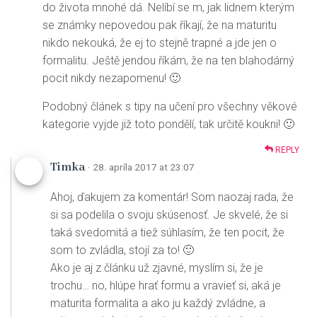
do života mnohé dá. Nelíbí se m, jak lidnem kterým
se známky nepovedou pak říkají, že na maturitu
nikdo nekouká, že ej to stejně trapné a jde jen o
formalitu. Ještě jendou říkám, že na ten blahodárný
pocit nikdy nezapomenu! 🙂
Podobný článek s tipy na učení pro všechny věkové
kategorie vyjde již toto pondělí, tak určitě koukni! 🙂
REPLY
Timka
· 28. apríla 2017 at 23:07
Ahoj, ďakujem za komentár! Som naozaj rada, že
si sa podelila o svoju skúsenosť. Je skvelé, že si
taká svedomitá a tiež súhlasím, že ten pocit, že
som to zvládla, stojí za to! 🙂
Ako je aj z článku už zjavné, myslím si, že je
trochu… no, hlúpe hrať formu a vravieť si, aká je
maturita formalita a ako ju každý zvládne, a