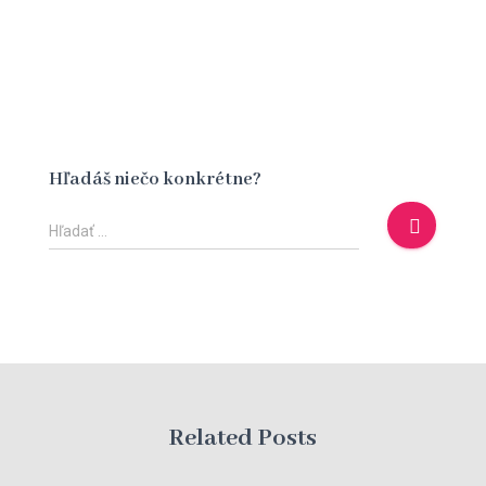
Hľadáš niečo konkrétne?
H
Hľadať …
ľ
a
d
a
ť
:
Related Posts