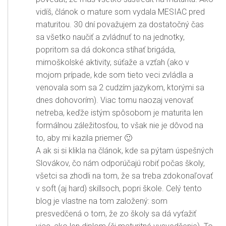
vidíš, článok o mature som vydala MESIAC pred
maturitou. 30 dní považujem za dostatočný čas
sa všetko naučiť a zvládnuť to na jednotky,
popritom sa dá dokonca stíhať brigáda,
mimoškolské aktivity, súťaže a vzťah (ako v
mojom prípade, kde som tieto veci zvládla a
venovala som sa 2 cudzím jazykom, ktorými sa
dnes dohovorím). Viac tomu naozaj venovať
netreba, keďže istým spôsobom je maturita len
formálnou záležitosťou, to však nie je dôvod na
to, aby mi kazila priemer 🙂
A ak si si klikla na článok, kde sa pýtam úspešných
Slovákov, čo nám odporúčajú robiť počas školy,
všetci sa zhodli na tom, že sa treba zdokonaľovať
v soft (aj hard) skillsoch, popri škole. Celý tento
blog je vlastne na tom založený: som
presvedčená o tom, že zo školy sa dá vyťažiť