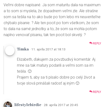
Veľmi dobre napísané. Ja som maturitu dala na maximum
a to som si myslela, že dopadnem veľmi zle. Ale strašne
som sa tešila na to ako bude po tom lebo mi neuveriteľne
chýbalo písanie. ? Ale ten pocit po tom všetkom, že som
to dala na samé jednotky a to, že som sa mohla potom
naplno venovať písaniu, tak ten pocit bol skvelý. ?
REPLY
Timka
· 11. apríla 2017 at 18:13
Elizabeth, ďakujem za povzbudivý komentár. Aj
mne sa tak matury podarili a veľmi som sa im
tešila. 🙂
Prajem ti, aby sa ti písalo dobre po celý život a
tvoje slová prinášali radosť aj iným 🙂
REPLY
lifestylebirdie
· 28. apríla 2017 at 20:45