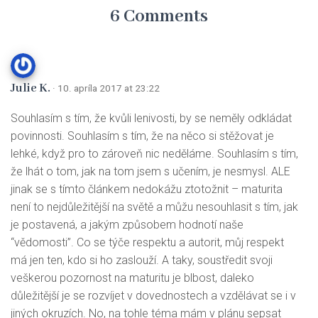
6 Comments
Julie K.
· 10. apríla 2017 at 23:22
Souhlasím s tím, že kvůli lenivosti, by se neměly odkládat
povinnosti. Souhlasím s tím, že na něco si stěžovat je
lehké, když pro to zároveň nic neděláme. Souhlasím s tím,
že lhát o tom, jak na tom jsem s učením, je nesmysl. ALE
jinak se s tímto článkem nedokážu ztotožnit – maturita
není to nejdůležitější na světě a můžu nesouhlasit s tím, jak
je postavená, a jakým způsobem hodnotí naše
“vědomosti”. Co se týče respektu a autorit, můj respekt
má jen ten, kdo si ho zaslouží. A taky, soustředit svoji
veškerou pozornost na maturitu je blbost, daleko
důležitější je se rozvíjet v dovednostech a vzdělávat se i v
jiných okruzích. No, na tohle téma mám v plánu sepsat