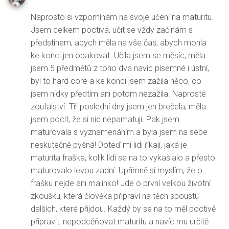
Naprosto si vzpomínám na svoje učení na maturitu.
Jsem celkem poctivá, učit se vždy začínám s
předstihem, abych měla na vše čas, abych mohla
ke konci jen opakovat. Učila jsem se měsíc, měla
jsem 5 předmětů z toho dva navíc písemné i ústní,
byl to hard core a ke konci jsem zažila něco, co
jsem nidky předtím ani potom nezažila. Naprosté
zoufalství. Tři poslední dny jsem jen brečela, měla
jsem pocit, že si nic nepamatuji. Pak jsem
maturovala s vyznamenáním a byla jsem na sebe
neskutečně pyšná! Doteď mi lidi říkají, jaká je
maturita fraška, kolik lidí se na to vykašlalo a přesto
maturovalo levou zadní. Upřímně si myslím, že o
frašku nejde ani malinko! Jde o první velkou životní
zkoušku, která člověka připraví na těch spoustu
dalších, které přijdou. Každý by se na to měl poctivě
připravit, nepodcěňovat maturitu a navíc mu určitě