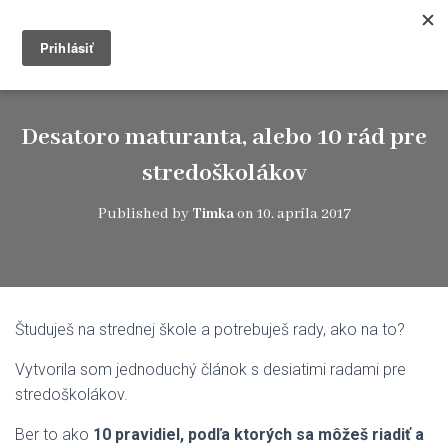
Timkablog
T
O
G
G
L
Desatoro maturanta, alebo 10 rád pre
E
N
stredoškolákov
A
V
Published by
Timka
on
10. apríla 2017
I
G
A
T
I
O
Študuješ na strednej škole a potrebuješ rady, ako na to?
N
Vytvorila som jednoduchý článok s desiatimi radami pre
stredoškolákov.
Ber to ako
10 pravidiel, podľa ktorých sa môžeš riadiť a