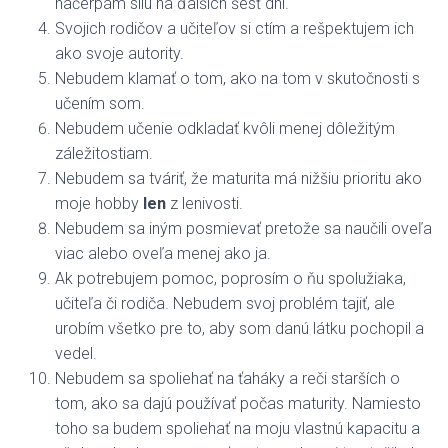
načerpám silu na ďalších šesť dní.
Svojich rodičov a učiteľov si ctím a rešpektujem ich
ako svoje autority.
Nebudem klamať o tom, ako na tom v skutočnosti s
učením som.
Nebudem učenie odkladať kvôli menej dôležitým
záležitostiam.
Nebudem sa tváriť, že maturita má nižšiu prioritu ako
moje hobby
len
z lenivosti.
Nebudem sa iným posmievať pretože sa naučili oveľa
viac alebo oveľa menej ako ja.
Ak potrebujem pomoc, poprosím o ňu spolužiaka,
učiteľa či rodiča. Nebudem svoj problém tajiť, ale
urobím všetko pre to, aby som danú látku pochopil a
vedel.
Nebudem sa spoliehať na ťaháky a reči starších o
tom, ako sa dajú používať počas maturity. Namiesto
toho sa budem spoliehať na moju vlastnú kapacitu a