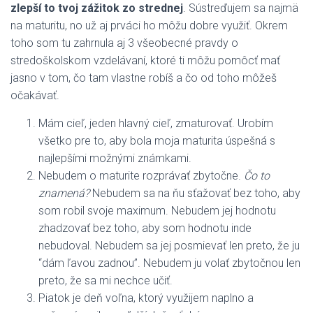
zlepší to tvoj zážitok zo strednej
. Sústreďujem sa najmä
na maturitu, no už aj prváci ho môžu dobre využiť. Okrem
toho som tu zahrnula aj 3 všeobecné pravdy o
stredoškolskom vzdelávaní, ktoré ti môžu pomôcť mať
jasno v tom, čo tam vlastne robíš a čo od toho môžeš
očakávať.
Mám cieľ, jeden hlavný cieľ, zmaturovať. Urobím
všetko pre to, aby bola moja maturita úspešná s
najlepšími možnými známkami.
Nebudem o maturite rozprávať zbytočne.
Čo to
znamená?
Nebudem sa na ňu sťažovať bez toho, aby
som robil svoje maximum. Nebudem jej hodnotu
zhadzovať bez toho, aby som hodnotu inde
nebudoval. Nebudem sa jej posmievať len preto, že ju
“dám ľavou zadnou”. Nebudem ju volať zbytočnou len
preto, že sa mi nechce učiť.
Piatok je deň voľna, ktorý využijem naplno a