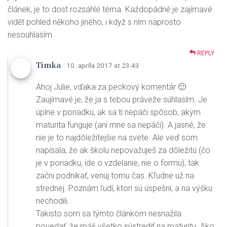
článek, je to dost rozsáhlé téma. Každopádně je zajímavé
vidět pohled někoho jiného, i když s ním naprosto
nesouhlasím.
REPLY
Timka
· 10. apríla 2017 at 23:43
Ahoj Julie, vďaka za peckový komentár 🙂
Zaujímavé je, že ja s tebou práveže súhlasím. Je
úplne v poriadku, ak sa ti nepáči spôsob, akým
maturita funguje (ani mne sa nepáči). A jasné, že
nie je to najdôležitejšie na svete. Ale veď som
napísala, že ak školu nepovažuješ za dôležitú (čo
je v poriadku, ide o vzdelanie, nie o formu), tak
začni podnikať, venuj tomu čas. Kľudne už na
strednej. Poznám ľudí, ktorí sú úspešní, a na výšku
nechodili.
Takisto som sa týmto článkom nesnažila
povedať, že máš všetko sústrediť na maturitu. Ako