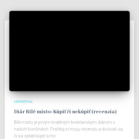
LIFESTYLE
Diár Bílé místo: Kúpiť či nekúpiť (recenzia)
Bílé místo je prvým kvalitným kresťanským diárom v
našich končinách. Prečítaj si moju recenziu a dozvieš sa,
či sa oplatí kúpiť si ho.