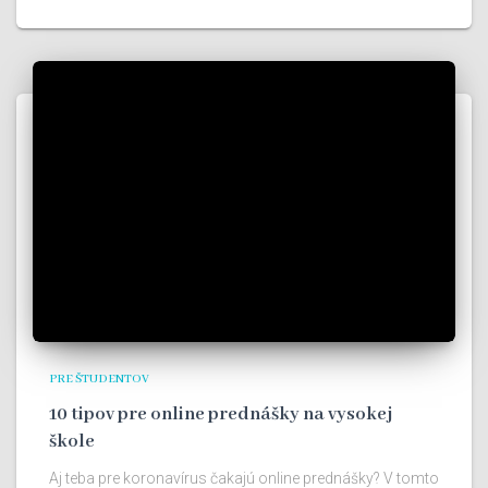
PRE ŠTUDENTOV
10 tipov pre online prednášky na vysokej
škole
Aj teba pre koronavírus čakajú online prednášky? V tomto