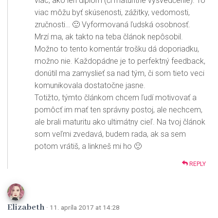
viac, ako len diplom (či maturitné vysvedčenie). To
viac môžu byť skúsenosti, zážitky, vedomosti,
zručnosti… 🙂 Vyformovaná ľudská osobnosť.
Mrzí ma, ak takto na teba článok nepôsobil.
Možno to tento komentár trošku dá doporiadku,
možno nie. Každopádne je to perfektný feedback,
donútil ma zamyslieť sa nad tým, či som tieto veci
komunikovala dostatočne jasne.
Totižto, týmto článkom chcem ľudí motivovať a
pomôcť im mať ten správny postoj, ale nechcem,
ale brali maturitu ako ultimátny cieľ. Na tvoj článok
som veľmi zvedavá, budem rada, ak sa sem
potom vrátiš, a linkneš mi ho 🙂
REPLY
Elizabeth
· 11. apríla 2017 at 14:28