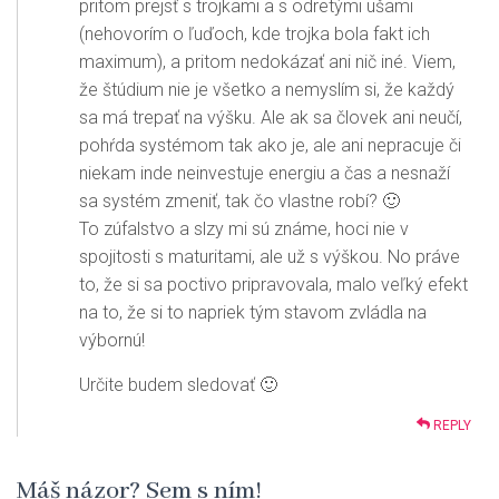
pritom prejsť s trojkami a s odretými ušami
(nehovorím o ľuďoch, kde trojka bola fakt ich
maximum), a pritom nedokázať ani nič iné. Viem,
že štúdium nie je všetko a nemyslím si, že každý
sa má trepať na výšku. Ale ak sa človek ani neučí,
pohŕda systémom tak ako je, ale ani nepracuje či
niekam inde neinvestuje energiu a čas a nesnaží
sa systém zmeniť, tak čo vlastne robí? 🙂
To zúfalstvo a slzy mi sú známe, hoci nie v
spojitosti s maturitami, ale už s výškou. No práve
to, že si sa poctivo pripravovala, malo veľký efekt
na to, že si to napriek tým stavom zvládla na
výbornú!
Určite budem sledovať 🙂
REPLY
Máš názor? Sem s ním!