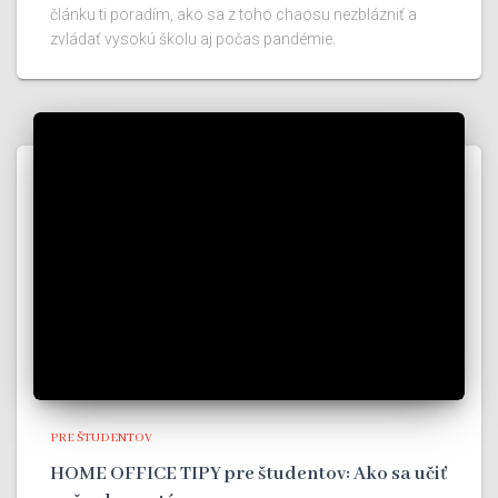
článku ti poradím, ako sa z toho chaosu nezblázniť a
zvládať vysokú školu aj počas pandémie.
PRE ŠTUDENTOV
HOME OFFICE TIPY pre študentov: Ako sa učiť