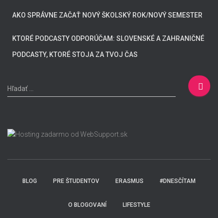
AKO SPRÁVNE ZAČAŤ NOVÝ ŠKOLSKÝ ROK/NOVÝ SEMESTER
KTORÉ PODCASTY ODPORÚČAM: SLOVENSKÉ A ZAHRANIČNÉ
PODCASTY, KTORÉ STOJA ZA TVOJ ČAS
H
Hľadať …
ľ
a
d
a
ť
:
BLOG
PRE ŠTUDENTOV
ERASMUS
#DNESČÍTAM
O BLOGOVANÍ
LIFESTYLE