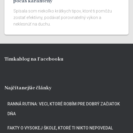
počas karantény
Spísala som niekoľko krátkych tipov, ktoré ti pomôžu
zostať efektívny, podávať porovnateľný výkon a
neklesnúť na duchu.
Timkablog na Facebooku
Najčítanejšie články
RANNÁ RUTINA: VECI, KTORÉ ROBÍM PRE DOBRÝ ZAČIATOK
DŇA
FAKTY O VYSOKEJ ŠKOLE, KTORÉ TI NIKTO NEPOVEDAL