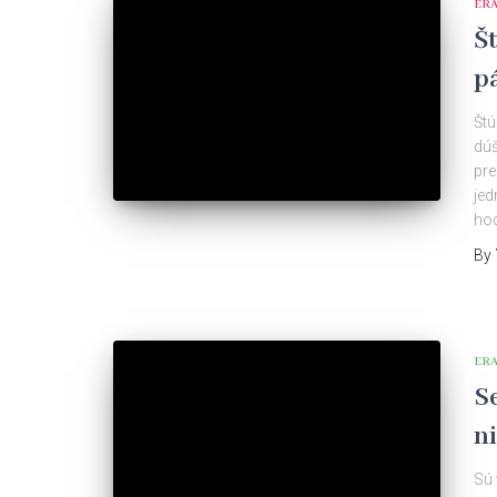
ER
Š
p
Štú
dúš
pre
jed
hod
By
ER
Se
n
Sú 