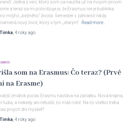
raničí. Jedna z vecí, ktorú som sa naučila už na mojom prvom
sme a teraz sa mi potvrdzuje je, že Erasmus nie je bublinka
o môjho „bežného“ života. Semester v zahraničí nikdy
namená nový život, ktorý s tým „starým“
Read more…
Timka
,
4 roky
ago
ASMUS
rišla som na Erasmus: Čo teraz? (Prvé
ni na Erasme)
väčší zmätok počas Erasmu nastáva na začiatku. Nová krajina,
í ľudia, a niekedy ani netušíš, čo máš robiť. Na čo všetko treba
as prvých dní myslieť?
Timka
,
4 roky
ago