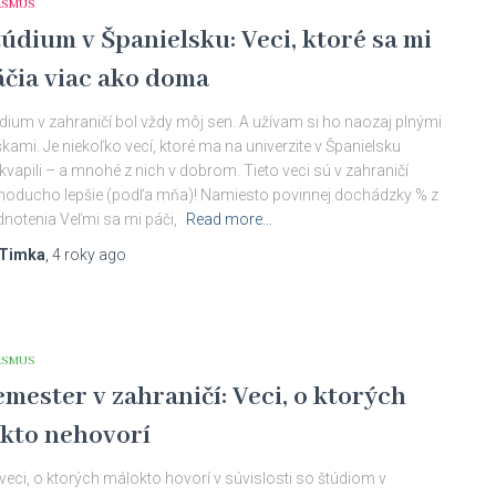
ASMUS
túdium v Španielsku: Veci, ktoré sa mi
áčia viac ako doma
dium v zahraničí bol vždy môj sen. A užívam si ho naozaj plnými
kami. Je niekoľko vecí, ktoré ma na univerzite v Španielsku
kvapili – a mnohé z nich v dobrom. Tieto veci sú v zahraničí
noducho lepšie (podľa mňa)! Namiesto povinnej dochádzky % z
notenia Veľmi sa mi páči,
Read more…
Timka
,
4 roky
ago
ASMUS
mester v zahraničí: Veci, o ktorých
ikto nehovorí
veci, o ktorých málokto hovorí v súvislosti so štúdiom v