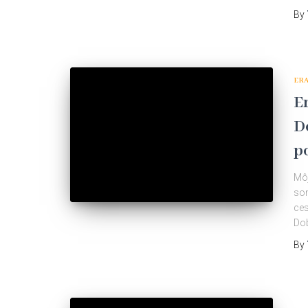
By
ER
E
D
p
Môj
som
ces
Dob
By