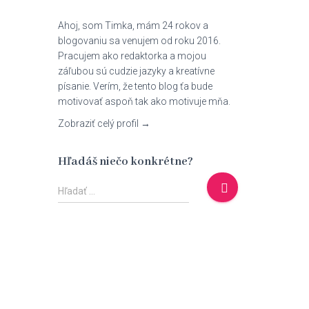
Ahoj, som Timka, mám 24 rokov a
blogovaniu sa venujem od roku 2016.
Pracujem ako redaktorka a mojou
záľubou sú cudzie jazyky a kreatívne
písanie. Verím, že tento blog ťa bude
motivovať aspoň tak ako motivuje mňa.
Zobraziť celý profil →
Hľadáš niečo konkrétne?
H
Hľadať …
ľ
a
d
a
ť
: