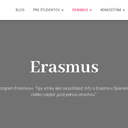
BLOG
PRE ŠTUDENTOV
ERASMUS
#DNESČÍTAM
Erasmus
program Erasmus+. Tipy a triky ako sa prihlásiť, info o Erasme v Španie
všetko nájdeš „pod jednou strechou“.