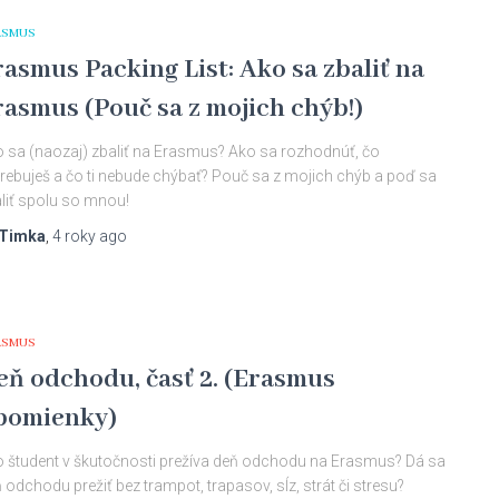
ASMUS
rasmus Packing List: Ako sa zbaliť na
rasmus (Pouč sa z mojich chýb!)
 sa (naozaj) zbaliť na Erasmus? Ako sa rozhodnúť, čo
rebuješ a čo ti nebude chýbať? Pouč sa z mojich chýb a poď sa
liť spolu so mnou!
Timka
,
4 roky
ago
ASMUS
eň odchodu, časť 2. (Erasmus
pomienky)
 študent v škutočnosti prežíva deň odchodu na Erasmus? Dá sa
 odchodu prežiť bez trampot, trapasov, sĺz, strát či stresu?