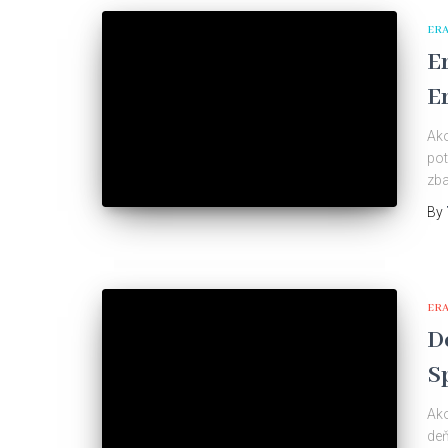
ER
E
E
Ako
pot
zba
By
ER
D
S
Ako
deň