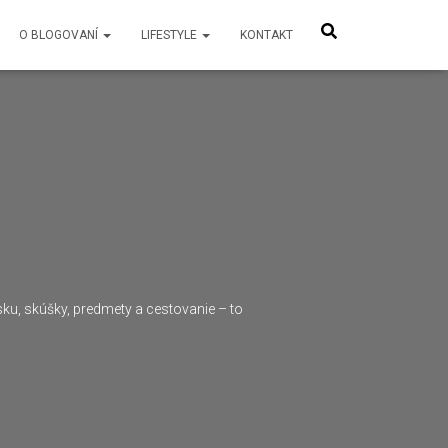
O BLOGOVANÍ
LIFESTYLE
KONTAKT
lsku, skúšky, predmety a cestovanie – to