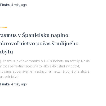
Timka
,
4 roky
ago
ASMUS
rasmus v Španielsku naplno:
obrovoľníctvo počas študijného
obytu
 Erasmus je vďaka tomuto o 100 % bohatší na zážitky! Našla
 totiž perfektný recept na to, ako skĺbiť študijný pobyt,
tovanie, spoznávanie miestnych a medzinárodné priateľstvá:
rovoľníctvo!
Timka
,
4 roky
ago