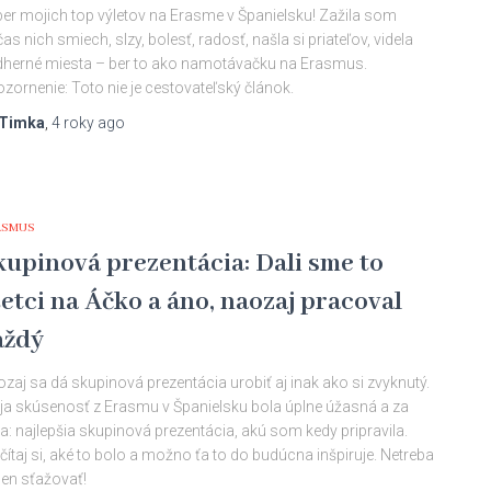
er mojich top výletov na Erasme v Španielsku! Zažila som
as nich smiech, slzy, bolesť, radosť, našla si priateľov, videla
herné miesta – ber to ako namotávačku na Erasmus.
zornenie: Toto nie je cestovateľský článok.
Timka
,
4 roky
ago
ASMUS
kupinová prezentácia: Dali sme to
etci na Áčko a áno, naozaj pracoval
aždý
zaj sa dá skupinová prezentácia urobiť aj inak ako si zvyknutý.
a skúsenosť z Erasmu v Španielsku bola úplne úžasná a za
: najlepšia skupinová prezentácia, akú som kedy pripravila.
čítaj si, aké to bolo a možno ťa to do budúcna inšpiruje. Netreba
len sťažovať!