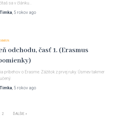
ítaš sa v článku…
Timka
,
5 rokov
ago
ASMUS
eň odchodu, časť 1. (Erasmus
pomienky)
ia príbehov o Erasme. Zážitok z prvej ruky. Úsmev takmer
učený.
Timka
,
5 rokov
ago
2
ĎALŠIE