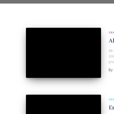
ER
A
Ak 
zís
pri
By
ER
E