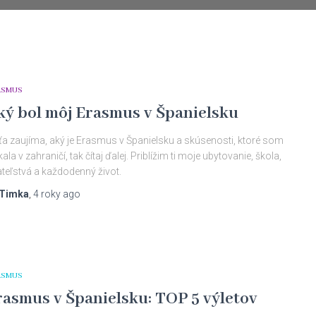
ASMUS
ký bol môj Erasmus v Španielsku
ťa zaujíma, aký je Erasmus v Španielsku a skúsenosti, ktoré som
kala v zahraničí, tak čítaj ďalej. Priblížim ti moje ubytovanie, škola,
ateľstvá a každodenný život.
Timka
,
4 roky
ago
ASMUS
rasmus v Španielsku: TOP 5 výletov