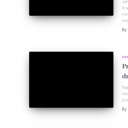
zah
Era
mim
nez
By
ER
P
d
Naj
nov
poč
By