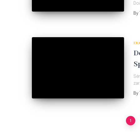
Doč
By
ER
D
S
Sér
zar
By
Navigácia
1