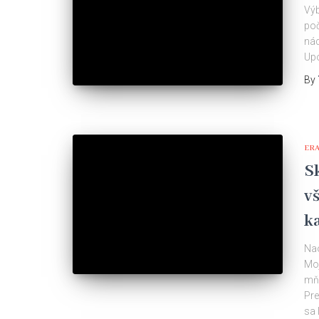
Výb
poč
nád
Upo
By
ER
S
vš
k
Nao
Moj
mňa
Pre
sa 