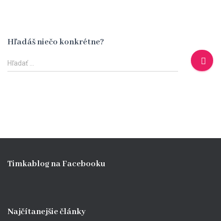
Hľadáš niečo konkrétne?
H
Hľadať …
ľ
a
d
a
ť
:
Timkablog na Facebooku
Najčítanejšie články