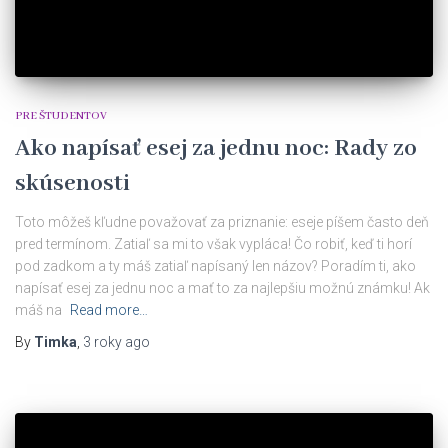
PRE ŠTUDENTOV
Ako napísať esej za jednu noc: Rady zo
skúsenosti
Toto môžeš kľudne považovať za priznanie: eseje píšem často deň
pred termínom. Zatiaľ sa mi to však vypláca! Čo robiť, keď ti horí
pod zadkom a ty máš zatiaľ napísaný len názov? Poradím ti, ako
napísať esej za jednu noc a mať to za najlepšiu možnú známku! Ak
máš na
Read more…
By
Timka
,
3 roky
ago