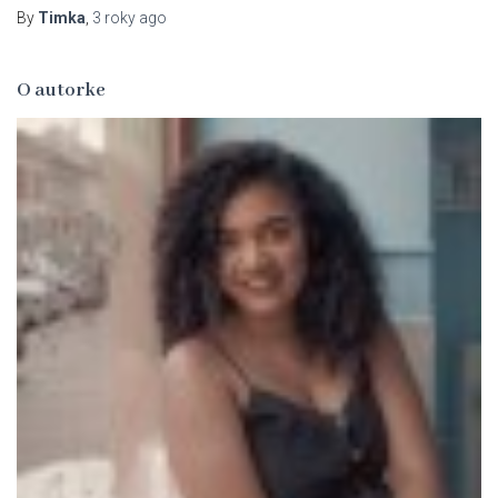
By
Timka
,
3 roky
ago
O autorke