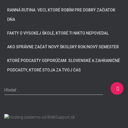
RANNÁ RUTINA: VECI, KTORÉ ROBÍM PRE DOBRÝ ZAČIATOK
DŇA
FAKTY O VYSOKEJ ŠKOLE, KTORÉ TI NIKTO NEPOVEDAL
AKO SPRÁVNE ZAČAŤ NOVÝ ŠKOLSKÝ ROK/NOVÝ SEMESTER
KTORÉ PODCASTY ODPORÚČAM: SLOVENSKÉ A ZAHRANIČNÉ
PODCASTY, KTORÉ STOJA ZA TVOJ ČAS
H
Hľadať …
ľ
a
d
a
ť
: