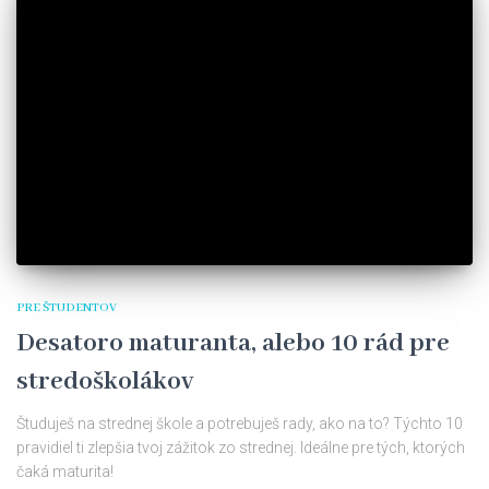
PRE ŠTUDENTOV
Desatoro maturanta, alebo 10 rád pre
stredoškolákov
Študuješ na strednej škole a potrebuješ rady, ako na to? Týchto 10
pravidiel ti zlepšia tvoj zážitok zo strednej. Ideálne pre tých, ktorých
čaká maturita!