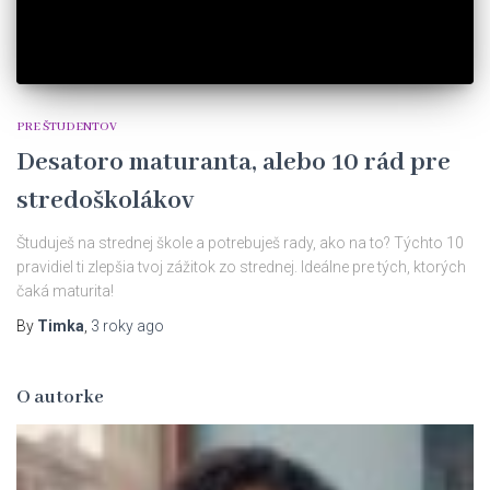
PRE ŠTUDENTOV
Desatoro maturanta, alebo 10 rád pre
stredoškolákov
Študuješ na strednej škole a potrebuješ rady, ako na to? Týchto 10
pravidiel ti zlepšia tvoj zážitok zo strednej. Ideálne pre tých, ktorých
čaká maturita!
By
Timka
,
3 roky
ago
O autorke