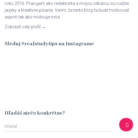
roku 2016. Pracujem ako redaktorka a mojou záľubou sú cudzie
jazyky a kreatívne písanie. Verím, že tento blog ťa bude motivovať
aspoň tak ako motivuje mňa.
Zobraziť celý profil →
Sleduj #realstudytips na Instagrame
Hľadáš niečo konkrétne?
H
Hľadať …
ľ
a