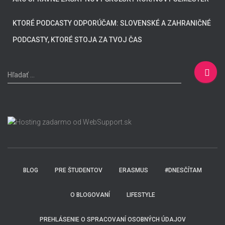
KTORÉ PODCASTY ODPORÚČAM: SLOVENSKÉ A ZAHRANIČNÉ
PODCASTY, KTORÉ STOJA ZA TVOJ ČAS
H
Hľadať …
ľ
a
d
a
ť
:
BLOG
PRE ŠTUDENTOV
ERASMUS
#DNESČÍTAM
O BLOGOVANÍ
LIFESTYLE
PREHLÁSENIE O SPRACOVANÍ OSOBNÝCH ÚDAJOV