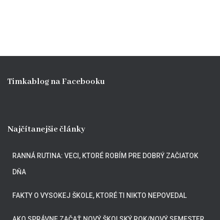
d
a
ť
:
Timkablog na Facebooku
Najčítanejšie články
RANNÁ RUTINA: VECI, KTORÉ ROBÍM PRE DOBRÝ ZAČIATOK
DŇA
FAKTY O VYSOKEJ ŠKOLE, KTORÉ TI NIKTO NEPOVEDAL
AKO SPRÁVNE ZAČAŤ NOVÝ ŠKOLSKÝ ROK/NOVÝ SEMESTER