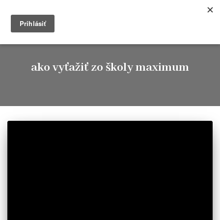
Timkablog
TOGG
NAVIG
ako vyťažiť zo školy maximum