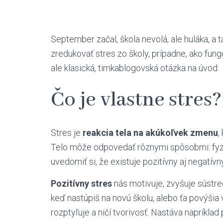
September začal, škola nevolá, ale huláka, a 
zredukovať stres zo školy, prípadne, ako fun
ale klasická, timkablogovská otázka na úvod:
Čo je vlastne stres?
Stres je
reakcia tela na akúkoľvek zmenu
,
Telo môže odpovedať rôznymi spôsobmi: fyzi
uvedomiť si, že existuje pozitívny aj negatívn
Pozitívny stres
nás motivuje, zvyšuje sústre
keď nastúpiš na novú školu, alebo ťa povýšia 
rozptyľuje a ničí tvorivosť. Nastáva napríkla