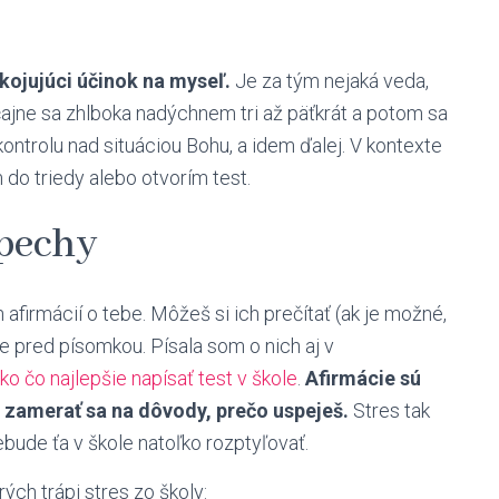
kojujúci účinok na myseľ.
Je za tým nejaká veda,
ajne sa zhlboka nadýchnem tri až päťkrát a potom sa
trolu nad situáciou Bohu, a idem ďalej. V kontexte
 do triedy alebo otvorím test.
spechy
 afirmácií o tebe. Môžeš si ich prečítať (ak je možné,
sne pred písomkou. Písala som o nich aj v
ko čo najlepšie napísať test v škole
.
Afirmácie sú
i zamerať sa na dôvody, prečo uspeješ.
Stres tak
bude ťa v škole natoľko rozptyľovať.
rých trápi stres zo školy: