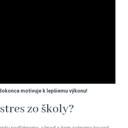
y dokonca motivuje k lepšiemu výkonu!
stres zo školy?
 paniky podľahneme, a hneď o ňom začneme hovoriť