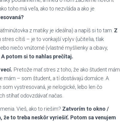
 ako toho má veľa, ako to nezvláda a ako je
tresovaná?
äťminútovka z matiky je ideálna) a napíš si to tam.
Z
tres cítiš – je to vonkajší vplyv (učitelia, tlak
) alebo niečo vnútorné (vlastné myšlienky a obavy,
.
A potom si to nahlas prečítaj.
vecí.
Pretože mať stres z toho, že ako študent mám
že mám – som študent, a tí dostávajú domáce. A
e som vystresovaná, je nelogické, lebo len čo
ch stíhať odovzdávať načas.
menia. Vieš, ako to riešim?
Zatvorím to okno /
a, že to treba neskôr vyriešiť. Potom sa venujem