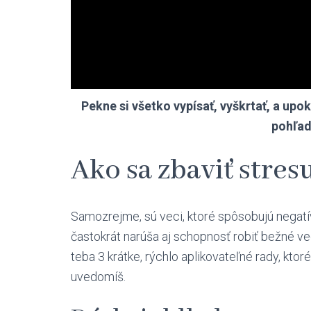
Pekne si všetko vypísať, vyškrtať, a upoko
pohľad
Ako sa zbaviť stres
Samozrejme, sú veci, ktoré spôsobujú negatívn
častokrát narúša aj schopnosť robiť bežné vec
teba 3 krátke, rýchlo aplikovateľné rady, ktor
uvedomíš.