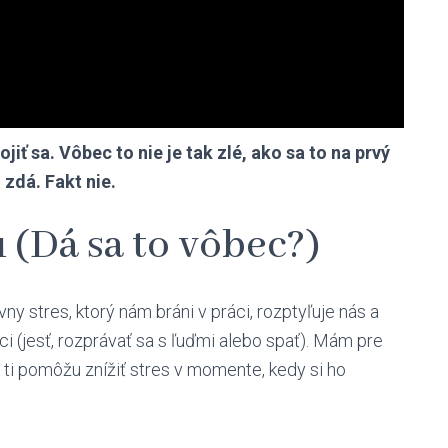
jiť sa. Vôbec to nie je tak zlé, ako sa to na prvý
 zdá. Fakt nie.
u (Dá sa to vôbec?)
y stres, ktorý nám bráni v práci, rozptyľuje nás a
i (jesť, rozprávať sa s ľuďmi alebo spať). Mám pre
é ti pomôžu znížiť stres v momente, kedy si ho