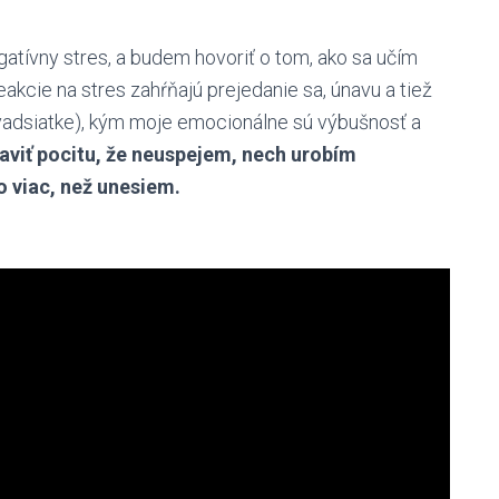
gatívny stres, a budem hovoriť o tom, ako sa učím
akcie na stres zahŕňajú prejedanie sa, únavu a tiež
adsiatke), kým moje emocionálne sú výbušnosť a
aviť pocitu, že neuspejem, nech urobím
o viac, než unesiem.