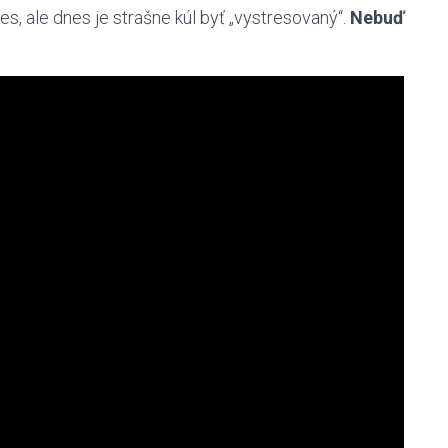
res, ale dnes je strašne kúl byť „vystresovaný“.
Nebuď