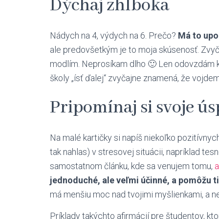
Dýchaj zhlboka
Nádych na 4, výdych na 6. Prečo?
Má to upo
ale predovšetkým je to moja skúsenosť. Zvyč
modlím. Neprosíkam dlho 🙂 Len odovzdám kon
školy „ísť ďalej“ zvyčajne znamená, že vojdem
Pripomínaj si svoje ú
Na malé kartičky si napíš niekoľko pozitívnych
tak nahlas) v stresovej situácii, napríklad te
samostatnom článku, kde sa venujem tomu,
a
jednoduché, ale veľmi účinné, a pomôžu t
má menšiu moc nad tvojimi myšlienkami, a ne
Príklady takýchto afirmácií pre študentov, kto