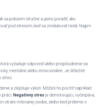
tak sa pokúsim stručne a jasno poradiť, ako
govať pod stresom, keď sa zredukovať nedá. Najprv
 ktorá vyžaduje odpoveď alebo prispôsobenie sa.
cky, mentálne alebo emocionálne. Je dôležité
y stres.
denie a zlepšuje výkon. Môžeš ho pocítiť napríklad
v práci.
Negatívny stres
je demotivujúci, vyčerpáva,
d pri strate milovanej osobe, alebo keď prídeme o