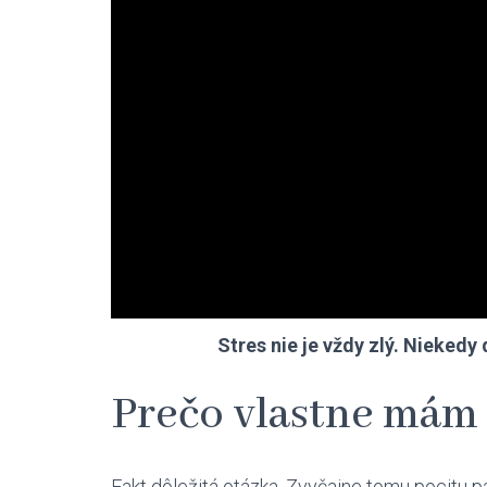
Stres nie je vždy zlý. Nieked
Prečo vlastne mám 
Fakt dôležitá otázka. Zvyčajne tomu pocitu