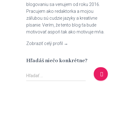
blogovaniu sa venujem od roku 2016.
Pracujem ako redaktorka a mojou
záľubou sú cudzie jazyky a kreatívne
písanie. Verím, že tento blog ťa bude
motivovať aspoň tak ako motivuje mňa.
Zobraziť celý profil →
Hľadáš niečo konkrétne?
H
Hľadať …
ľ
a
d
a
ť
: