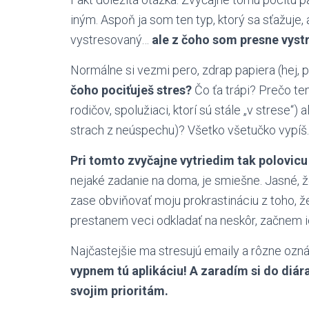
iným. Aspoň ja som ten typ, ktorý sa sťažuje,
vystresovaný…
ale z čoho som presne vys
Normálne si vezmi pero, zdrap papiera (hej, p
čoho pociťuješ stres?
Čo ťa trápi? Prečo ten s
rodičov, spolužiaci, ktorí sú stále „v strese“
strach z neúspechu)? Všetko všetučko vypíš
Pri tomto zvyčajne vytriedim tak polovicu 
nejaké zadanie na doma, je smiešne. Jasné, 
zase obviňovať moju prokrastináciu z toho, ž
prestanem veci odkladať na neskôr, začnem i
Najčastejšie ma stresujú emaily a rôzne ozná
vypnem tú aplikáciu! A zaradím si do diár
svojim prioritám.