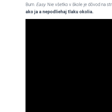
Bum.
Easy
. Nie všetko v škole je dôvod na st
ako ja a nepodliehaj tlaku okolia.