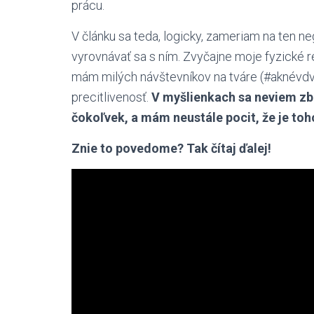
prácu.
V článku sa teda, logicky, zameriam na ten ne
vyrovnávať sa s ním. Zvyčajne moje fyzické re
mám milých návštevníkov na tváre (#aknévdv
precitlivenosť.
V myšlienkach sa neviem zb
čokoľvek, a mám neustále pocit, že je toh
Znie to povedome? Tak čítaj ďalej!