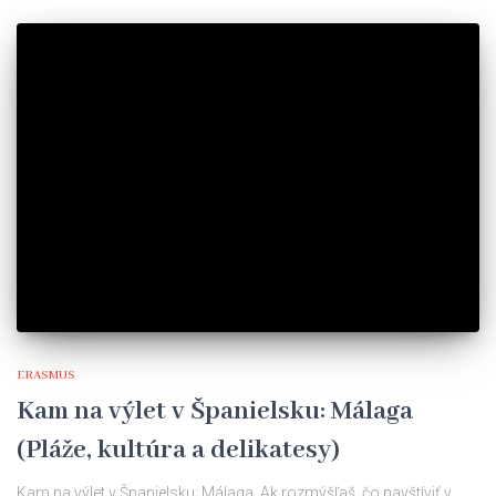
ERASMUS
Kam na výlet v Španielsku: Málaga
(Pláže, kultúra a delikatesy)
Kam na výlet v Španielsku: Málaga. Ak rozmýšľaš, čo navštíviť v