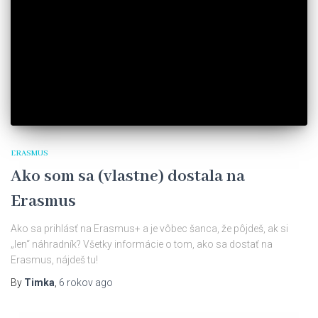
ERASMUS
Ako som sa (vlastne) dostala na
Erasmus
Ako sa prihlásť na Erasmus+ a je vôbec šanca, že pôjdeš, ak si
„len“ náhradník? Všetky informácie o tom, ako sa dostať na
Erasmus, nájdeš tu!
By
Timka
,
6 rokov
ago