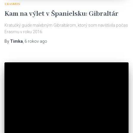
ERASMUS
Kam na výlet v Španielsku: Gibraltár
Kratučký guide malebným Gibraltárom, ktorý som navštívila počas
Erasmu v roku 2016.
By
Timka
,
6 rokov
ago