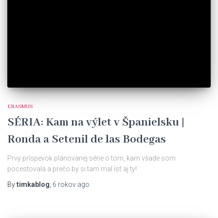
ERASMUS
SÉRIA: Kam na výlet v Španielsku |
Ronda a Setenil de las Bodegas
Prvý príspevok plánovanej série o tom, kam všade som
pocestovala a prečo by si tam mal ísť aj ty!
By
timkablog
,
6 rokov
ago