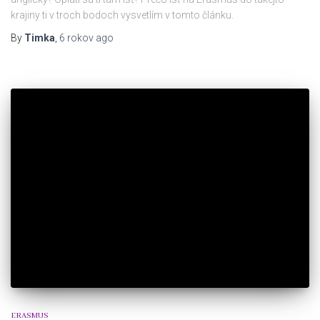
krajiny ti v troch bodoch vysvetlím v tomto článku.
By
Timka
,
6 rokov
ago
ERASMUS