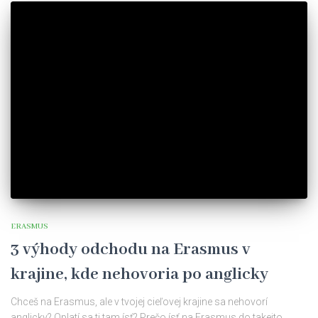
ERASMUS
3 výhody odchodu na Erasmus v
krajine, kde nehovoria po anglicky
Chceš na Erasmus, ale v tvojej cieľovej krajine sa nehovorí
anglicky? Oplatí sa ti tam ísť? Prečo ísť na Erasmus do takejto