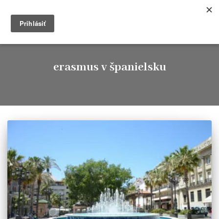
Timkablog
TOGG
NAVIG
erasmus v španielsku