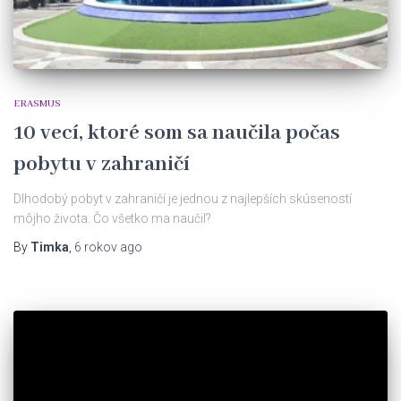
ERASMUS
10 vecí, ktoré som sa naučila počas
pobytu v zahraničí
Dlhodobý pobyt v zahraničí je jednou z najlepších skúseností
môjho života. Čo všetko ma naučil?
By
Timka
,
6 rokov
ago