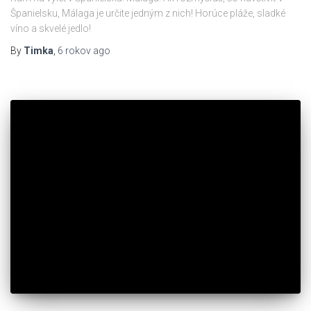
Španielsku, Málaga je určite jedným z nich! Horúce pláže, sladké
víno a skvelé jedlo!
By
Timka
,
6 rokov
ago