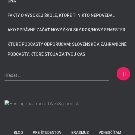
DŇA
FAKTY O VYSOKEJ ŠKOLE, KTORÉ TI NIKTO NEPOVEDAL
AKO SPRÁVNE ZAČAŤ NOVÝ ŠKOLSKÝ ROK/NOVÝ SEMESTER
KTORÉ PODCASTY ODPORÚČAM: SLOVENSKÉ A ZAHRANIČNÉ
PODCASTY, KTORÉ STOJA ZA TVOJ ČAS
H
Hľadať …
ľ
a
d
a
ť
:
BLOG
PRE ŠTUDENTOV
ERASMUS
#DNESČÍTAM