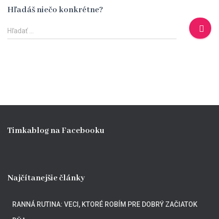
Hľadáš niečo konkrétne?
H
Hľadať …
ľ
a
d
a
ť
:
Timkablog na Facebooku
Najčítanejšie články
RANNÁ RUTINA: VECI, KTORÉ ROBÍM PRE DOBRÝ ZAČIATOK