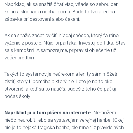
Napríklad, ak sa snažíš čítať viac, všade so sebou ber
knihu a slúchadlá nechaj doma. Bude to tvoja jediná
zábavka pri cestovaní alebo čakaní.
Ak sa snažíš začať cvičiť, hľadaj spôsob, ktorý ťa ráno
vyženie z postele. Nájdi si parťáka. Investuj do fitka. Stav
sa s kamošmi. A samozrejme, priprav si oblečenie už
večer predtým.
Takýchto systémov je neúrekom a len ty sám môžeš
zistiť, ktorý ti pomáha a ktorý nie. Leto je na to ako
stvorené, a keď sa to naučíš, budeš z toho čerpať aj
počas školy.
Napríklad ja o tom píšem na internete.
Nemôžem
niečo neurobiť, lebo sa vystavujem verejnej hanbe. (Okej,
nie je to nejaká tragická hanba, ale mnohí z pravidelných