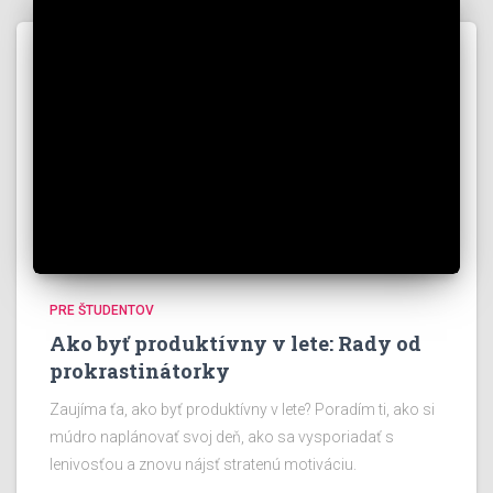
PRE ŠTUDENTOV
Ako byť produktívny v lete: Rady od
prokrastinátorky
Zaujíma ťa, ako byť produktívny v lete? Poradím ti, ako si
múdro naplánovať svoj deň, ako sa vysporiadať s
lenivosťou a znovu nájsť stratenú motiváciu.