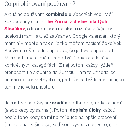
Čo pri plánovaní používam?
Aktuálne používam
kombináciu
viacerých vecí. Môj
každodenný diár je
The Žurnál z dielne mladých
Slovákov
, o ktorom som na blogu už písala. Všetky
udalosti mám taktiež zapísané v Google kalendári, ktorý
mám aj v mobile a tak si ľahko môžem zapísať čokoľvek.
Používam ešte jednu aplikáciu, čo je to-do appka od
Microsoftu, v tej mám jednotlivé úlohy zaradené v
konkrétnych kategóriách. Z nej potom každý týždeň
prenášam tie aktuálne do Žurnálu. Tam to už teda ide
priamo do konkrétnych dní, pretože na týždenné tudúčko
tam nie je veľa priestoru.
Jednotlivé položky si
zoradím
podľa toho, kedy sa udejú
(alebo kedy by sa mali). Potom
doplním úlohy
, každú
podľa toho, kedy sa mi na nej bude najlepšie pracovať
(mne sa najlepšie píše, keď som vyspatá, je jedno, či je