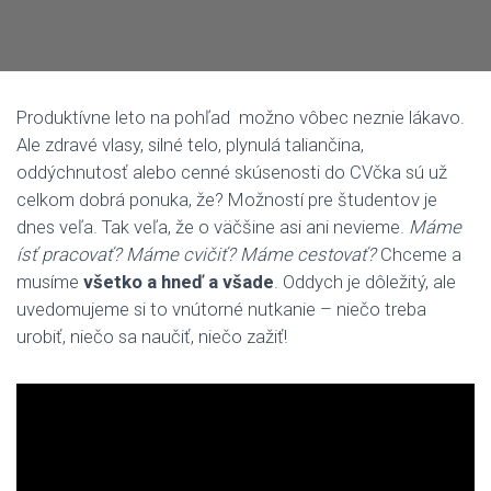
Produktívne leto na pohľad možno vôbec neznie lákavo.
Ale zdravé vlasy, silné telo, plynulá taliančina,
oddýchnutosť alebo cenné skúsenosti do CVčka sú už
celkom dobrá ponuka, že? Možností pre študentov je
dnes veľa. Tak veľa, že o väčšine asi ani nevieme.
Máme
ísť pracovať? Máme cvičiť? Máme cestovať?
Chceme a
musíme
všetko a hneď a všade
. Oddych je dôležitý, ale
uvedomujeme si to vnútorné nutkanie – niečo treba
urobiť, niečo sa naučiť, niečo zažiť!