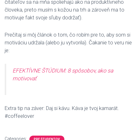
čitateľov sa na mňa spoliehajú ako na produktívneho
človeka, preto musím s kožou na trh a zároveň ma to
motivuje fakt svoje sľuby dodržať).
Prečítaj si môj článok o tom, čo robím pre to, aby som si
motiváciu udržala (alebo ju vytvorila). Čakanie to veru nie
je:
EFEKTÍVNE ŠTÚDIUM: 8 spôsobov, ako sa
motivovať
Extra tip na záver: Daj si kávu. Káva je tvoj kamarát.
#coffeelover
Categories:
PRE ŠTUDENTOV