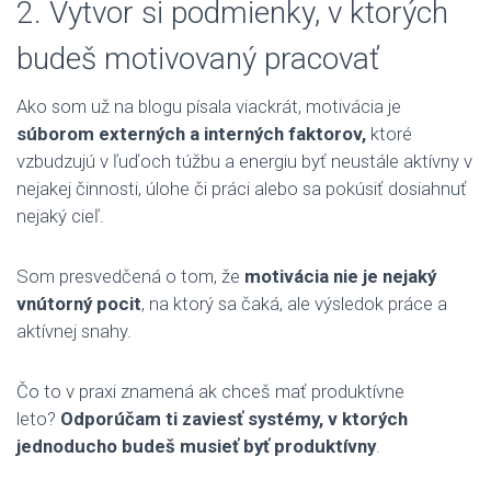
2. Vytvor si podmienky, v ktorých
budeš motivovaný pracovať
Ako som už na blogu písala viackrát, motivácia je
súborom externých a interných faktorov,
ktoré
vzbudzujú v ľuďoch túžbu a energiu byť neustále aktívny v
nejakej činnosti, úlohe či práci alebo sa pokúsiť dosiahnuť
nejaký cieľ.
Som presvedčená o tom, že
motivácia nie je nejaký
vnútorný pocit
, na ktorý sa čaká, ale výsledok práce a
aktívnej snahy.
Čo to v praxi znamená ak chceš mať produktívne
leto?
Odporúčam ti zaviesť systémy, v ktorých
jednoducho budeš musieť byť produktívny
.