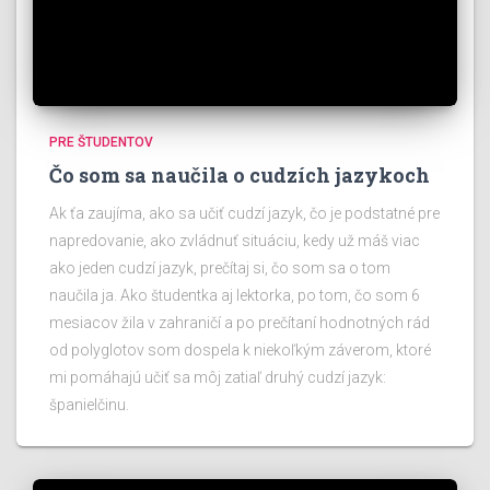
PRE ŠTUDENTOV
Čo som sa naučila o cudzích jazykoch
Ak ťa zaujíma, ako sa učiť cudzí jazyk, čo je podstatné pre
napredovanie, ako zvládnuť situáciu, kedy už máš viac
ako jeden cudzí jazyk, prečítaj si, čo som sa o tom
naučila ja. Ako študentka aj lektorka, po tom, čo som 6
mesiacov žila v zahraničí a po prečítaní hodnotných rád
od polyglotov som dospela k niekoľkým záverom, ktoré
mi pomáhajú učiť sa môj zatiaľ druhý cudzí jazyk:
španielčinu.