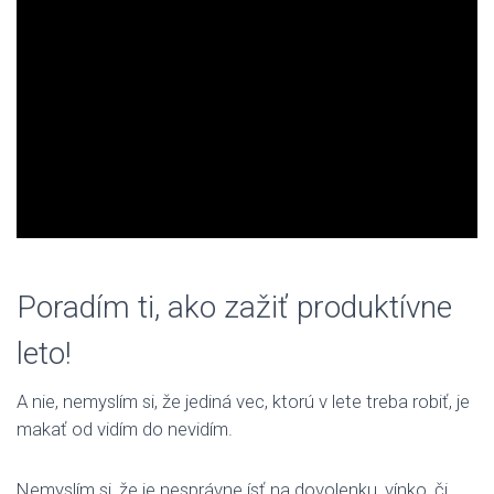
Poradím ti, ako zažiť produktívne
leto!
A nie, nemyslím si, že jediná vec, ktorú v lete treba robiť, je
makať od vidím do nevidím.
Nemyslím si, že je nesprávne ísť na dovolenku, vínko, či