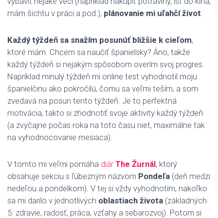
vybaviť nejaké veci (napríklad nakúpiť potraviny, ísť do kina,
mám šichtu v práci a pod.),
plánovanie mi uľahčí život
.
Každý týždeň sa snažím posunúť bližšie k cieľom
,
ktoré mám. Chcem sa naučiť španielsky? Áno, takže
každý týždeň si nejakým spôsobom overím svoj progres.
Napríklad minulý týždeň mi online test vyhodnotil moju
španielčinu ako pokročilú, čomu sa veľmi teším, a som
zvedavá na posun tento týždeň. Je to perfektná
motivácia, takto si zhodnotiť svoje aktivity každý týždeň
(a zvyčajne počas roka na toto času niet, maximálne tak
na vyhodnocovanie mesiaca).
V tomto mi veľmi pomáha
diár
The Žurnál
, ktorý
obsahuje sekciu s ľúbezným názvom
Pondeľa
(deň medzi
nedeľou a pondelkom). V tej si vždy vyhodnotím, nakoľko
sa mi darilo v jednotlivých
oblastiach života
(základných
5: zdravie, radosť, práca, vzťahy a sebarozvoj). Potom si