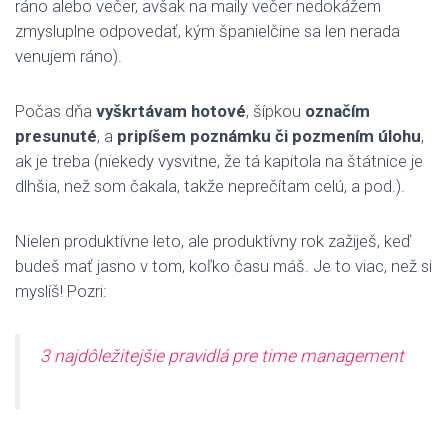
ráno alebo večer, avšak na maily večer nedokážem
zmysluplne odpovedať, kým španielčine sa len nerada
venujem ráno).
Počas dňa
vyškrtávam hotové
, šípkou
označím
presunuté
, a
pripíšem poznámku či pozmením úlohu
,
ak je treba (niekedy vysvitne, že tá kapitola na štátnice je
dlhšia, než som čakala, takže neprečítam celú, a pod.).
Nielen produktívne leto, ale produktívny rok zažiješ, keď
budeš mať jasno v tom, koľko času máš. Je to viac, než si
myslíš! Pozri:
3 najdôležitejšie pravidlá pre time management