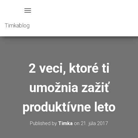
T
O
Timkablog
G
G
L
E
N
2 veci, ktoré ti
A
V
I
umožnia zažiť
G
A
produktívne leto
T
I
O
Published by
Timka
on
21. júla 2017
N