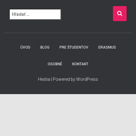
H
ľ
a
d
a
ÚVOD
BLOG
PRE ŠTUDENTOV
ERASMUS
ť
:
OSOBNÉ
KONTAKT
Hestia | Powered by WordPress