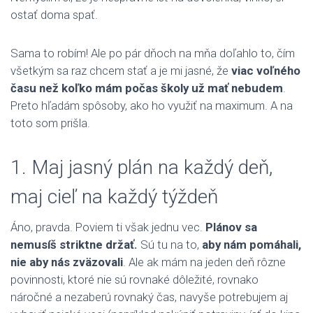
ostať doma spať.
Sama to robím! Ale po pár dňoch na mňa doľahlo to, čím
všetkým sa raz chcem stať a je mi jasné, že
viac voľného
času než koľko mám počas školy už mať nebudem
.
Preto hľadám spôsoby, ako ho využiť na maximum. A na
toto som prišla.
1. Maj jasný plán na každý deň,
maj cieľ na každý týždeň
Áno, pravda. Poviem ti však jednu vec.
Plánov sa
nemusíš striktne držať.
Sú tu na to,
aby nám pomáhali,
nie aby nás zväzovali
. Ale ak mám na jeden deň rôzne
povinnosti, ktoré nie sú rovnaké dôležité, rovnako
náročné a nezaberú rovnaký čas, navyše potrebujem aj