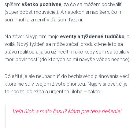
spíšem
všetko pozitívne
, za čo sa môžem pochváliť
(super boost motivácie!). A napokon si napíšem, čo mi
som mohla zmeniť v ďalšom týždni.
Na záver si vyplním moje
eventy
a týždenné tudúčko
, a
voilá! Nový týždeň sa môže začať, produktívne leto sa
stáva realitou a ja sa už necítim ako keby som sa topila v
mori povinností (do ktorých sa mi navyše vôbec nechce).
Dôležité je ale neupadnúť do bezhlavého plánovania vecí,
ktoré nie sú v tvojom živote prioritou. Najprv si over, či je
to naozaj dôležitá a urgentná úloha – takto:
Veľa úloh a málo času? Mám pre teba riešenie!